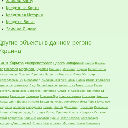
Займ на Карту
Кредитные Карты
Кредитная История
Кредит в Банке
Займ на Яндекс
Другие объекты в данном регоне
Украина
Киев
Харьков
Днепропетровск
Одесса
Запорожье
Львов
Кривой
ог
Николаев
Мариуполь
Луганск
Винница
Макеевка
Херсон
Севастополь
имферополь
Полтава
Горловка
Чернигов
Черкассы
Сумы
Житомир
непродзержинск
Кировоград
Хмельницкий
Черновцы
Ровно
Ивано-Франковск
ернополь
Кременчуг
Луцк
Белая Церковь
Краматорск
Мелитополь
Керчь
икополь
Лисичанск
Бердянск
Павлоград
Славянск
Северодонецк
Ужгород
лчевск
Евпатория
Енакиево
Красный Луч
Константиновка
Стаханов
Конотоп
лександрия
Шостка
Измаил
Бердичев
Умань
Артемовск
Ялта
Торез
Мукачево
еодосия
Бровары
Свердловск
Нежин
Смела
Дрогобыч
Дружковка
Рубежное
ахтерск
Червоноград
Антрацит
Калуш
Прилуки
Ковель
Харцызск
Снежное
трый
Коростень
Коломыя
Лозовая
Лубны
Новая Каховка
Светловодск
елгород-Днестровский
Брянка
Нововолынск
Марганец
Изюм
Ильичевск