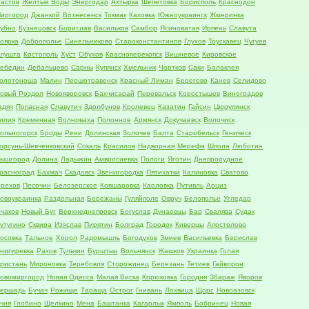
астов
Желтые Воды
Энергодар
Ахтырка
Шепетовка
Борисполь
Краснодон
иргород
Джанкой
Вознесенск
Токмак
Каховка
Южноукраинск
Жмеринка
убно
Кузнецовск
Борислав
Васильков
Самбор
Ясиноватая
Ирпень
Славута
оярка
Доброполье
Синельниково
Староконстантинов
Глухов
Трускавец
Чугуев
лушта
Костополь
Хуст
Обухов
Красноперекопск
Вишневое
Кировское
ебедин
Дебальцево
Сарны
Купянск
Хмельник
Чортков
Саки
Балаклея
олотоноша
Малин
Першотравенск
Красный Лиман
Берегово
Канев
Селидово
овый Роздол
Новояворовск
Бахчисарай
Перевальск
Коростышев
Виноградов
адяч
Попасная
Славутич
Здолбунов
Кролевец
Казатин
Гайсин
Цюрупинск
илия
Кременная
Волноваха
Полонное
Армянск
Докучаевск
Волочиск
ольногорск
Броды
Рени
Долинская
Золочев
Балта
Старобельск
Геническ
орсунь-Шевченковский
Сокаль
Красилов
Надворная
Мерефа
Шпола
Люботин
ышгород
Долина
Ладыжин
Амвросиевка
Пологи
Яготин
Днепрорудное
расноград
Бахмач
Скадовск
Звенигородка
Пятихатки
Калиновка
Сватово
рехов
Песочин
Белозерское
Ковшаровка
Карловка
Путивль
Арциз
овоукраинка
Раздельная
Бережаны
Гуляйполе
Овруч
Белополье
Угледар
чаков
Новый Буг
Верхнеднепровск
Богуслав
Дунаевцы
Бар
Свалява
Судак
утугино
Сквира
Изяслав
Пирятин
Болград
Городок
Киверцы
Апостолово
осовка
Тальное
Хорол
Радомышль
Богодухов
Змиев
Васильевка
Берислав
нигиревка
Рахов
Тульчин
Бурштын
Вольнянск
Жашков
Украинка
Голая
ристань
Мироновка
Теребовля
Сторожинец
Березань
Тетиев
Гайворон
овомиргород
Новая Одесса
Малая Виска
Корюковка
Городня
Збараж
Яворов
ершадь
Бучач
Рожище
Тараща
Острог
Гнивань
Лохвица
Щорс
Новоазовск
чня
Глобино
Щелкино
Мена
Баштанка
Кагарлык
Ямполь
Бобринец
Новая