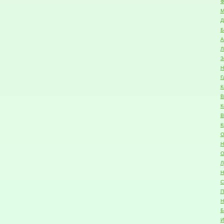
Ф
М
Д
Б
А
Л
З
Н
Г
К
В
К
В
К
О
Н
О
Л
Н
С
П
Н
Б
И